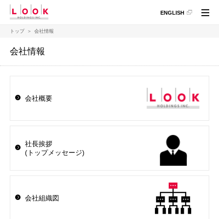
ペ
こ
こ
ペ
ENGLISH
ー
こ
こ
ー
ジ
か
か
ジ
トップ
会社情報
の
ら
ら
の
現
本
フ
終
会社情報
在
文
ッ
わ
地
に
タ
り
な
情
に
り
報
な
ま
に
り
会社概要
す。
な
ま
り
す。
ま
す。
社長挨拶
(トップメッセージ)
会社組織図