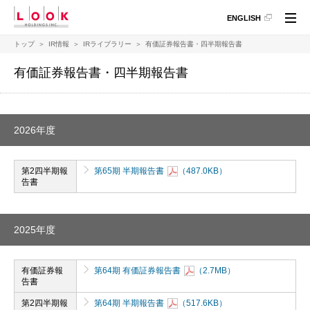
ペ
こ
こ
ペ
ENGLISH
ー
こ
こ
ー
ジ
か
か
ジ
トップ
IR情報
IRライブラリー
有価証券報告書・四半期報告書
の
ら
ら
の
現
本
フ
終
有価証券報告書・四半期報告書
在
文
ッ
わ
地
に
タ
り
な
情
に
り
報
な
2026年度
ま
に
り
す。
な
ま
り
す。
第2四半期報
第65期 半期報告書
（487.0KB）
ま
告書
す。
2025年度
有価証券報
第64期 有価証券報告書
（2.7MB）
告書
第2四半期報
第64期 半期報告書
（517.6KB）