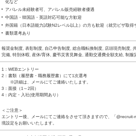
化など
アパレル未経験者可、アパレル販売経験者優遇
中国語・韓国語・英語対応可能な方歓迎
外国籍（日本語能力試験N2レベル以上）の方も歓迎（就労ビザ取得
書類選考あり
報奨金制度, 表彰制度, 自己申告制度, 総合職転換制度, 店頭現売制度, 
完備, 特別休暇, 産休/育休, 慶弔災害見舞金, 通勤交通費全額支給, 制服
1：WEBエントリー
2：書類（履歴書・職務履歴書）にて1次選考
※詳細は、メールにてご連絡いたします。
3：面接（1～2回）
4：内定・入社(使用期間あり）
＜ご注意＞
エントリー後、メールにてご連絡をさせて頂きますので、「@recruit-
境設定をお願いいたします。