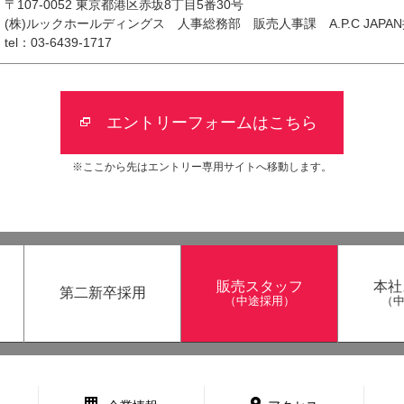
〒107-0052 東京都港区赤坂8丁目5番30号
(株)ルックホールディングス 人事総務部 販売人事課 A.P.C JAPA
tel：
03-6439-1717
エントリーフォームはこちら
※ここから先はエントリー専用サイトへ移動します。
販売スタッフ
本社
第二新卒採用
（中途採用）
（