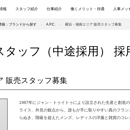
情報
スタッフ紹介
仕事紹介
働くメリット・待遇
人事メッ
情報：ブランドから探す
A.P.C.
横浜・湘南エリア 販売スタッフ募集
スタッフ（中途採用） 採
リア 販売スタッフ募集
1987年にジャン・トゥイトゥにより設立された生産と創造のア
ライス、外見の観点から、誰もが手に取りやすい真のフラン
らぬき、階級を超えたメンズ、レディスの洋服と雑貨のコレ