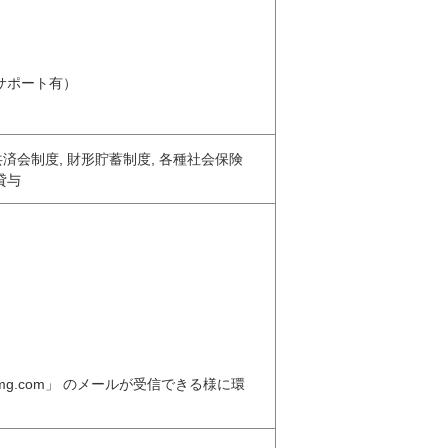
サポート有）
共済会制度, 財形貯蓄制度, 各種社会保険
貸与
mg.com」 のメールが受信できる様に環