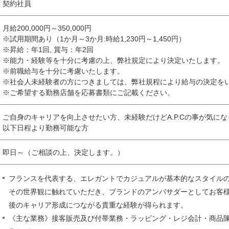
契約社員
月給200,000円～350,000円
※試用期間あり（1か月～3か月:時給1,230円～1,450円）
※昇給：年1回, 賞与：年2回
※能力・経験等を十分に考慮の上、弊社規定により決定いたします。
※前職給与を十分に考慮いたします。
※社会人未経験者の方につきましては、弊社規程により給与の決定を
※ご希望する勤務店舗を応募書類にご記載ください。
ご自身のキャリアを向上させたい方、未経験だけどA.P.Cの事が気に
以下日程より勤務可能な方
即日～（ご相談の上、決定します。）
フランスを代表する、エレガントでカジュアルが基本的なスタイル
その世界観に触れていただき、ブランドのアンバサダーとしてお客様
後のキャリア形成につながる貴重な経験が得られます。
《主な業務》接客販売及び付帯業務・ラッピング・レジ会計・商品