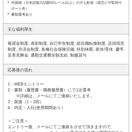
外国籍（日本語能力試験N2レベル以上）の方も歓迎（就労ビザ取得サ
ポート有）
書類選考あり
主な福利厚生
報奨金制度, 表彰制度, 自己申告制度, 総合職転換制度, 店頭現売
制度, 共済会制度, 各種社会保険完備, 特別休暇, 産休/育休, 慶弔
災害見舞金, 通勤交通費全額支給, 制服貸与
応募後の流れ
1：WEBエントリー
2：書類（履歴書・職務履歴書）にて1次選考
※詳細は、メールにてご連絡いたします。
3：面接（1～2回）
4：内定・入社(使用期間あり）
＜ご注意＞
エントリー後、メールにてご連絡をさせて頂きますので、