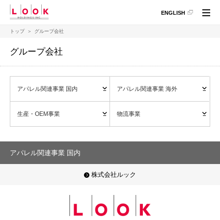
ペ
こ
こ
ペ
ENGLISH
ー
こ
こ
ー
ジ
か
か
ジ
トップ
グループ会社
の
ら
ら
の
現
本
フ
終
グループ会社
在
文
ッ
わ
地
に
タ
り
な
情
に
り
報
な
アパレル関連事業 国内
アパレル関連事業 海外
ま
に
り
す。
な
ま
り
す。
生産・OEM事業
物流事業
ま
す。
アパレル関連事業 国内
株式会社ルック